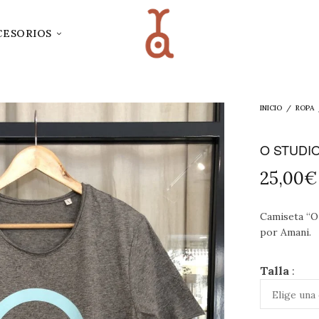
CESORIOS
INICIO
/
ROPA
O STUDIO
25,00
€
Camiseta “O 
por Amani.
Talla
: