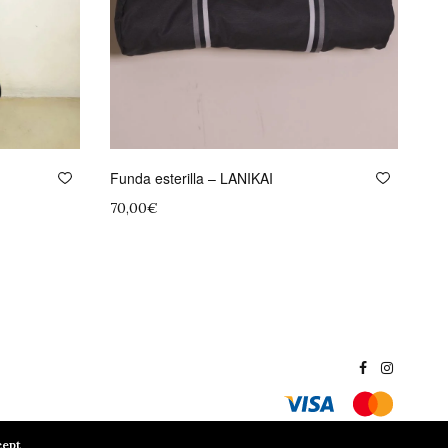
Funda esterilla – LANIKAI
70,00
€
Leer más
cept