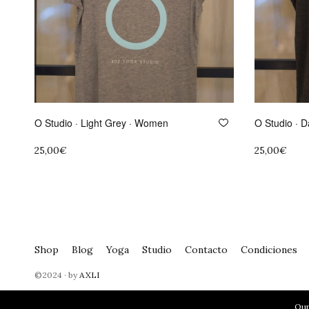
O Studio · Light Grey · Women
O Studio · 
25,00
€
25,00
€
Leer más
Seleccionar
Este
producto
tiene
múltiples
variantes.
Shop
Blog
Yoga
Studio
Contacto
Condiciones
Las
©2024 · by
AXLI
opciones
se
Our