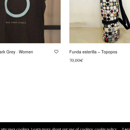
Dark Grey · Women
Funda esterilla – Topopos
70,00
€
Leer más
 opciones
 site uses cookies. Learn more about our use of cookies:
cookie policy
I ac