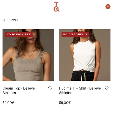
CESTA
0
Filtrar
NO DISPONIBLE
NO DISPONIBLE
Gleam Top · Believe
Hug me T – Shirt · Believe
Athletics
Athletics
59,00
€
59,00
€
Seleccionar opciones
Seleccionar opciones
Este
Este