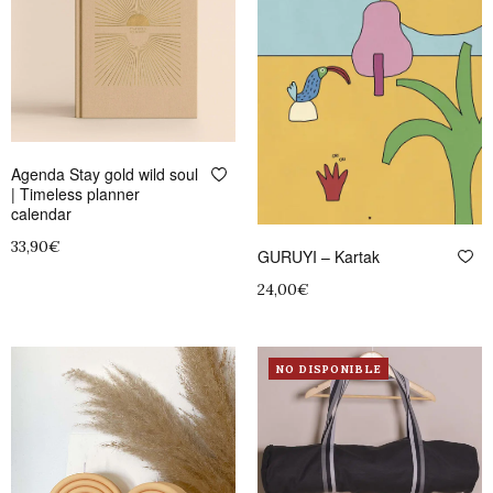
Agenda Stay gold wild soul
| Timeless planner
calendar
33,90
€
GURUYI – Kartak
Añadir al carrito
24,00
€
Añadir al carrito
NO DISPONIBLE