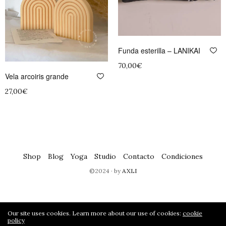
Funda esterilla – LANIKAI
70,00
€
Vela arcoiris grande
Leer más
27,00
€
Añadir al carrito
Shop
Blog
Yoga
Studio
Contacto
Condiciones
©2024 · by
AXLI
Our site uses cookies. Learn more about our use of cookies:
cookie
policy