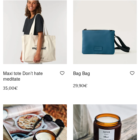
producto
tiene
múltiples
variantes.
Las
opciones
se
pueden
elegir
Maxi tote Don’t hate
Bag Bag
en
meditate
la
29,90
€
35,00
€
página
Seleccionar opciones
Añadir al carrito
de
Este
producto
producto
tiene
múltiples
variantes.
Las