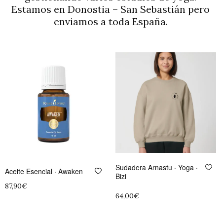
Estamos en Donostia – San Sebastián pero
enviamos a toda España.
Sudadera Arnastu · Yoga ·
Aceite Esencial · Awaken
Bizi
87,90
€
64,00
€
Añadir al carrito
Seleccionar opciones
Este