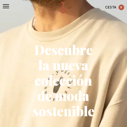
CESTA
0
Descubre
la nueva
colección
de moda
sostenible